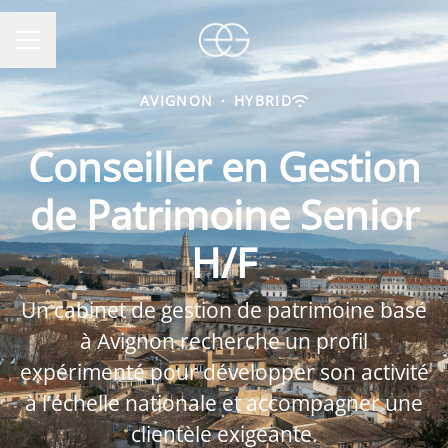
CAREER MENU
AVIGNON
·
HYBRID
Conseiller en Gestion
de Patrimoine Senior
H/F
Un cabinet de gestion de patrimoine basé
à Avignon recherche un profil
expérimenté pour développer son activité
à l’échelle nationale et accompagner une
clientèle exigeante.